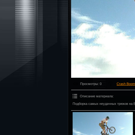
Просмотры
: 0
Crash Boom
Описание материала
:
Подборка самых неудачных трюков на 