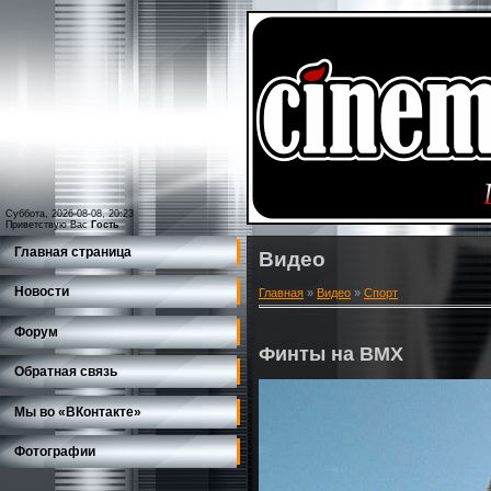
Суббота, 2026-08-08, 20:23
Приветствую Вас
Гость
Главная страница
Видео
Новости
Главная
»
Видео
»
Спорт
Форум
Финты на BMX
Обратная связь
Мы во «ВКонтакте»
Фотографии