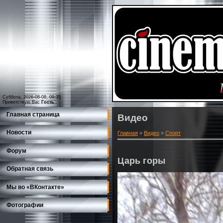
Суббота, 2026-08-08, 09:35
Приветствую Вас
Гость
Главная страница
Видео
Новости
Главная
»
Видео
»
Спорт
Форум
Царь горы
Обратная связь
Мы во «ВКонтакте»
Фотографии