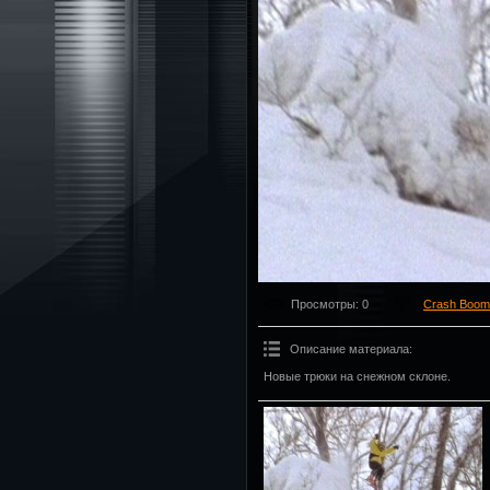
Просмотры
: 0
Crash Boom
Описание материала
:
Новые трюки на снежном склоне.