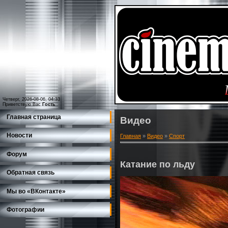
Четверг, 2026-08-06, 04:33
Приветствую Вас
Гость
Главная страница
Видео
Новости
Главная
»
Видео
»
Спорт
Форум
Катание по льду
Обратная связь
Мы во «ВКонтакте»
Фотографии