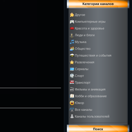
Категории каналов
Другое
Компьютерные игры
Красота и здоровье
Люди и блоги
Музыка
Общество
Путешествия и события
Развлечения
Сериалы
Спорт
Транспорт
Фильмы и анимация
Хобби и образование
Юмор
Все каналы
Каналы пользователей
Поиск