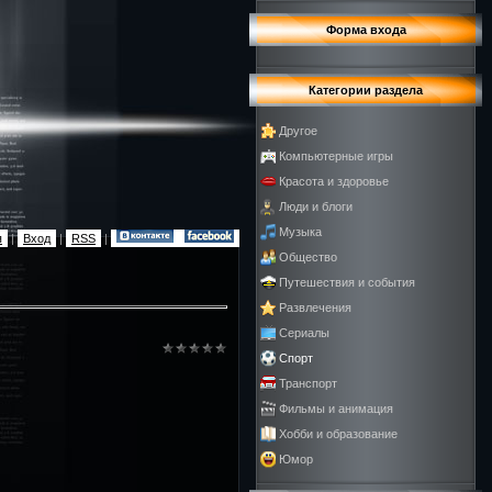
Форма входа
Категории раздела
Другое
Компьютерные игры
Красота и здоровье
Люди и блоги
Музыка
я
|
Вход
|
RSS
|
Общество
Путешествия и события
Развлечения
Сериалы
Спорт
Транспорт
Фильмы и анимация
Хобби и образование
Юмор