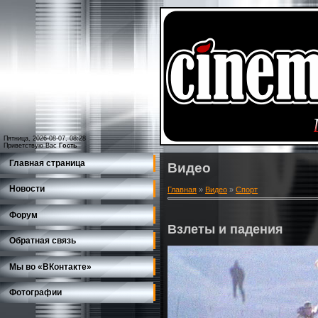
Пятница, 2026-08-07, 08:28
Приветствую Вас
Гость
Главная страница
Видео
Новости
Главная
»
Видео
»
Спорт
Форум
Взлеты и падения
Обратная связь
Мы во «ВКонтакте»
Фотографии