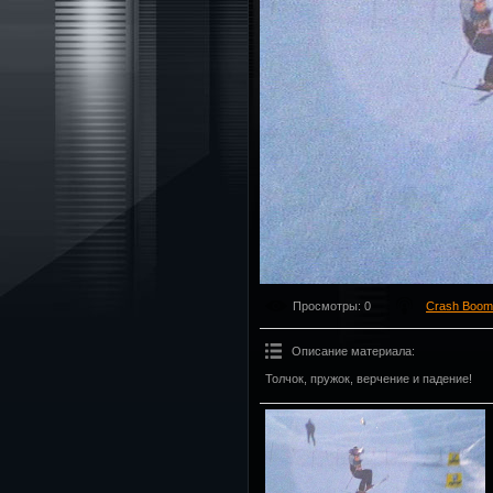
Просмотры
: 0
Crash Boom
Описание материала
:
Толчок, пружок, верчение и падение!