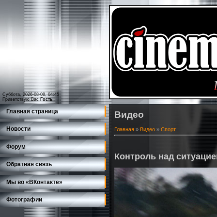
Суббота, 2026-08-08, 04:45
Приветствую Вас
Гость
Главная страница
Видео
Новости
Главная
»
Видео
»
Спорт
Форум
Контроль над ситуацие
Обратная связь
Мы во «ВКонтакте»
Фотографии