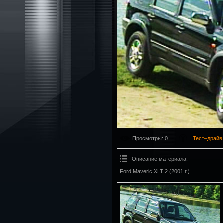
Просмотры
: 0
Тест–драйв
Описание материала
:
Ford Maveric XLT 2 (2001 г.).