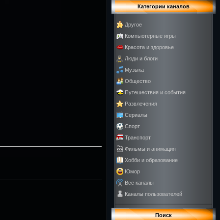
Категории каналов
Другое
Компьютерные игры
Красота и здоровье
Люди и блоги
Музыка
Общество
Путешествия и события
Развлечения
Сериалы
Спорт
Транспорт
Фильмы и анимация
Хобби и образование
Юмор
Все каналы
Каналы пользователей
Поиск