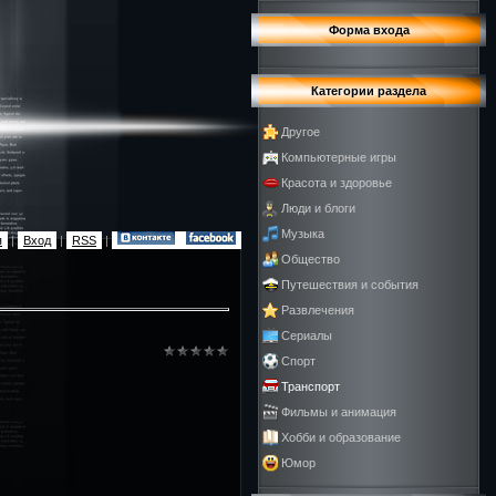
Форма входа
Категории раздела
Другое
Компьютерные игры
Красота и здоровье
Люди и блоги
Музыка
я
|
Вход
|
RSS
|
Общество
Путешествия и события
Развлечения
Сериалы
Спорт
Транспорт
Фильмы и анимация
Хобби и образование
Юмор