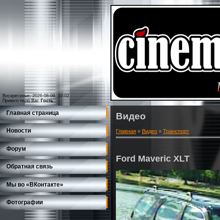
Воскресенье, 2026-08-09, 10:02
Приветствую Вас
Гость
Главная страница
Видео
Новости
Главная
»
Видео
»
Транспорт
Форум
Ford Maveric XLT
Обратная связь
Мы во «ВКонтакте»
Фотографии