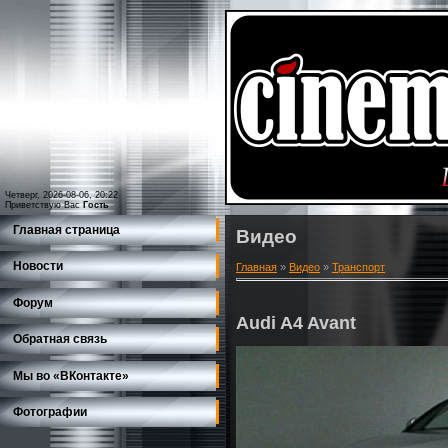
Четверг, 2026-08-06, 20:22
Приветствую Вас
Гость
Главная страница
Видео
Новости
Главная
»
Видео
»
Транспорт
Форум
Audi A4 Avant
Обратная связь
Мы во «ВКонтакте»
Фотографии