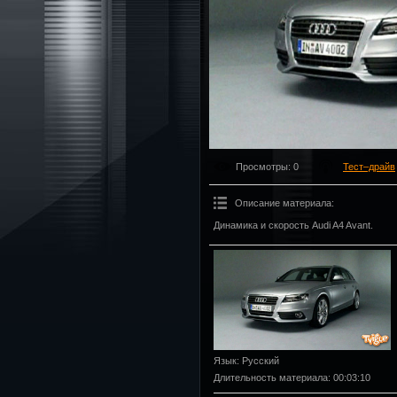
Просмотры
: 0
Тест–драйв
Описание материала
:
Динамика и скорость Audi A4 Avant.
Язык
: Русский
Длительность материала
: 00:03:10