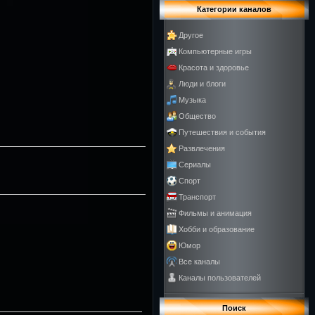
Категории каналов
Другое
Компьютерные игры
Красота и здоровье
Люди и блоги
Музыка
Общество
Путешествия и события
Развлечения
Сериалы
Спорт
Транспорт
Фильмы и анимация
Хобби и образование
Юмор
Все каналы
Каналы пользователей
Поиск