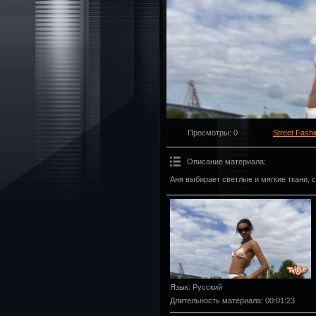
Просмотры
: 0
Street Fash
Описание материала
:
Аня выбирает светлые и мягкие ткани,
Язык
: Русский
Длительность материала
: 00:01:23