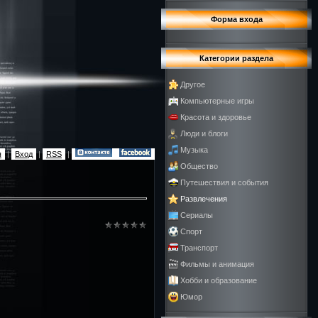
Форма входа
Категории раздела
Другое
Компьютерные игры
Красота и здоровье
Люди и блоги
Музыка
я
|
Вход
|
RSS
|
Общество
Путешествия и события
Развлечения
Сериалы
Спорт
Транспорт
Фильмы и анимация
Хобби и образование
Юмор