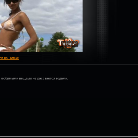
00:01:23
ion на Пляже
 с любимыми вещами не расстается годами.