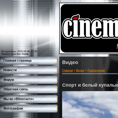
Воскресенье, 2026-08-09, 13:29
Приветствую Вас
Гость
Главная страница
Видео
Новости
Главная
»
Видео
»
Развлечения
Форум
Спорт и белый купальн
Обратная связь
Мы во «ВКонтакте»
Фотографии