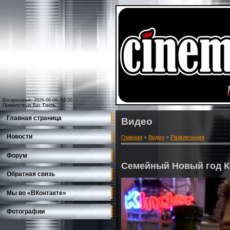
Воскресенье, 2026-08-09, 03:50
Приветствую Вас
Гость
Главная страница
Видео
Новости
Главная
»
Видео
»
Развлечения
Форум
Семейный Новый год К
Обратная связь
Мы во «ВКонтакте»
Фотографии