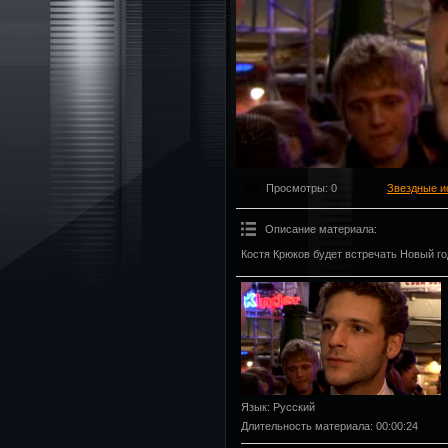
Просмотры
: 0
Звездные и
Описание материала
:
Костя Крюков будет встречать Новый го
Язык
: Русский
Длительность материала
: 00:00:24