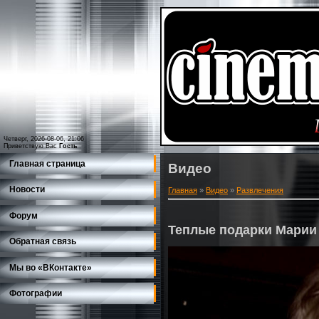
Четверг, 2026-08-06, 21:06
Приветствую Вас
Гость
Главная страница
Видео
Новости
Главная
»
Видео
»
Развлечения
Форум
Теплые подарки Марии
Обратная связь
Мы во «ВКонтакте»
Фотографии