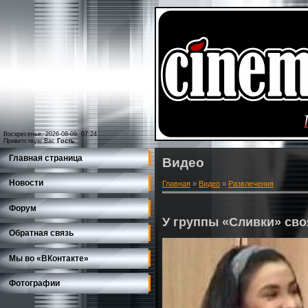
Воскресенье, 2026-08-09, 07:24
Приветствую Вас
Гость
Главная страница
Видео
Новости
Главная
»
Видео
»
Развлечения
Форум
У группы «Сливки» сво
Обратная связь
Мы во «ВКонтакте»
Фотографии