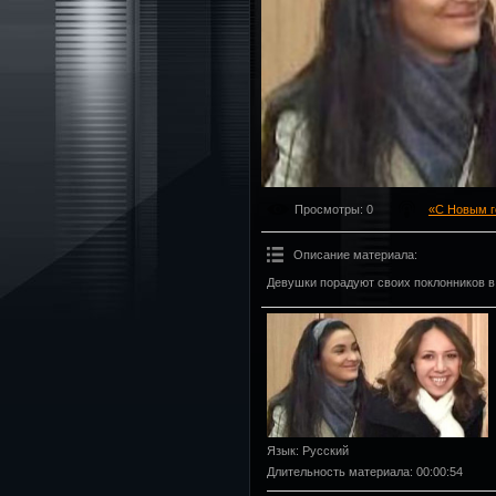
Просмотры
: 0
«С Новым г
Описание материала
:
Девушки порадуют своих поклонников в
Язык
: Русский
Длительность материала
: 00:00:54