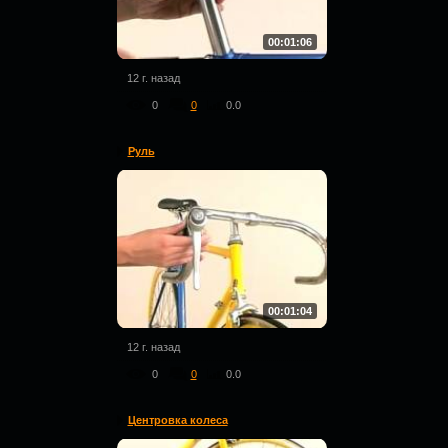
00:01:06
12 г. назад
0
0
0.0
Руль
00:01:04
12 г. назад
0
0
0.0
Центровка колеса