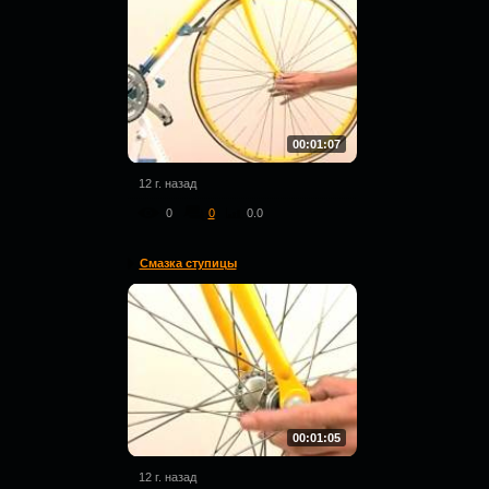
00:01:07
12 г. назад
0
0
0.0
Смазка ступицы
00:01:05
12 г. назад