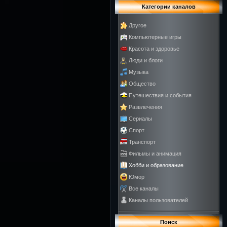
Категории каналов
Другое
Компьютерные игры
Красота и здоровье
Люди и блоги
Музыка
Общество
Путешествия и события
Развлечения
Сериалы
Спорт
Транспорт
Фильмы и анимация
Хобби и образование
Юмор
Все каналы
Каналы пользователей
Поиск