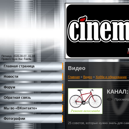
Пятница, 2026-08-07, 01:18
Приветствую Вас
Гость
Главная страница
Видео
Новости
Главная
»
Видео
»
Хобби и образование
Форум
КАНАЛ
Обратная связь
Просмот
Мы во «ВКонтакте»
Фотографии
25 советов, которые нужно знать для са