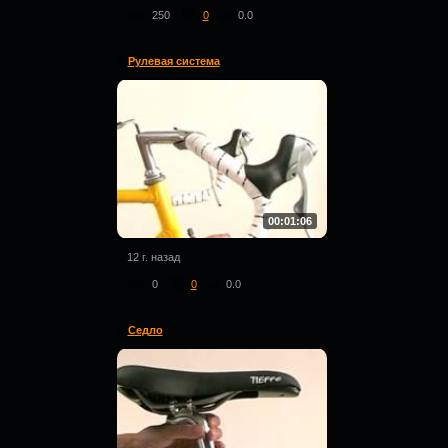
250
0
0.0
Рулевая система
00:01:06
12 г. назад
0
0
0.0
Седло