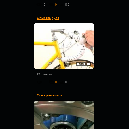
0
0
0.0
Обмотка руля
00:01:10
12 г. назад
0
0
0.0
Ось кривошипа