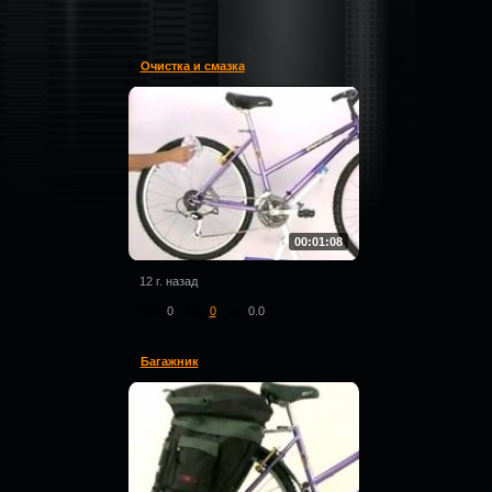
Очистка и смазка
00:01:08
12 г. назад
0
0
0.0
Багажник