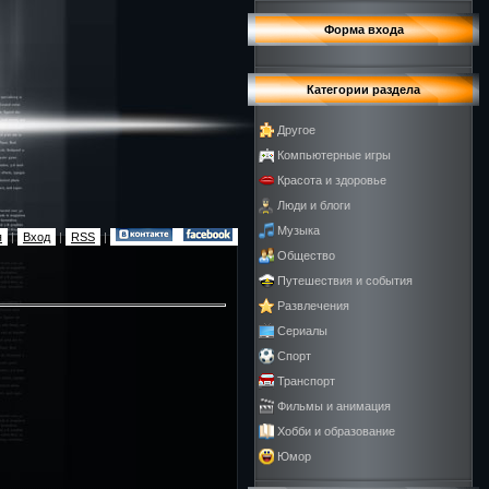
Форма входа
Категории раздела
Другое
Компьютерные игры
Красота и здоровье
Люди и блоги
Музыка
я
|
Вход
|
RSS
|
Общество
Путешествия и события
Развлечения
Сериалы
Спорт
Транспорт
Фильмы и анимация
Хобби и образование
Юмор