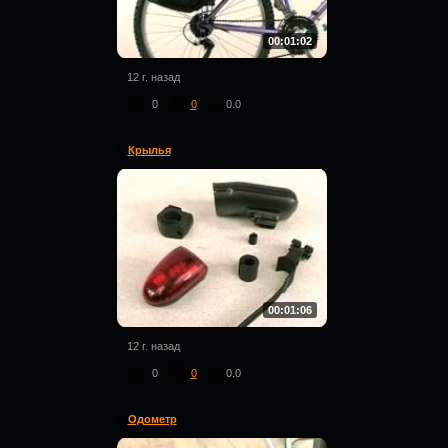
00:01:02
12 г. назад
0
0
0.0
Крылья
00:01:06
12 г. назад
0
0
0.0
Одометр