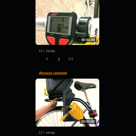
00:01:08
12 г. назад
0
0
0.0
Детское сидение
00:01:02
12 г. назад