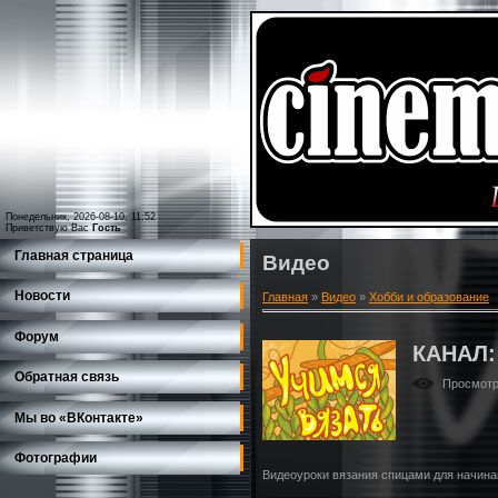
Понедельник, 2026-08-10, 11:52
Приветствую Вас
Гость
Главная страница
Видео
Новости
Главная
»
Видео
»
Хобби и образование
Форум
КАНАЛ
Обратная связь
Просмот
Мы во «ВКонтакте»
Фотографии
Видеоуроки вязания спицами для начин