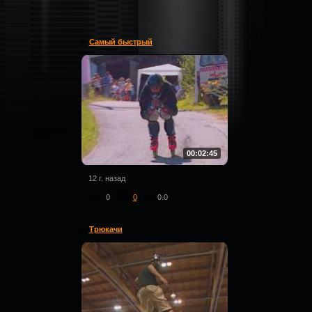
Самый быстрый
00:02:45
12 г. назад
0
0
0.0
Трюкачи