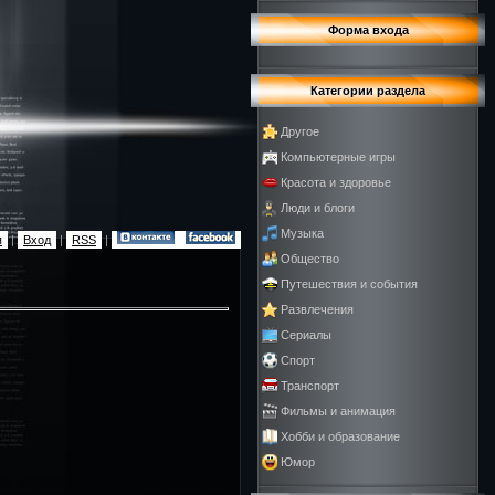
Форма входа
Категории раздела
Другое
Компьютерные игры
Красота и здоровье
Люди и блоги
Музыка
я
|
Вход
|
RSS
|
Общество
Путешествия и события
Развлечения
Сериалы
Спорт
Транспорт
Фильмы и анимация
Хобби и образование
Юмор