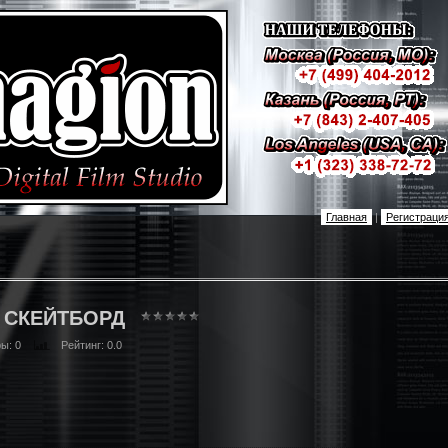
Главная
|
Регистраци
 СКЕЙТБОРД
ры
: 0
Рейтинг
: 0.0