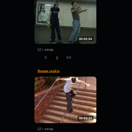
00:02:54
12 г. назад
0
0
0.0
Время скейта
00:03:13
12 г. назад