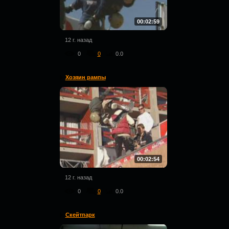
00:02:59
12 г. назад
0
0
0.0
Хозяин рампы
00:02:54
12 г. назад
0
0
0.0
Скейтпарк