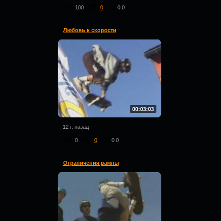
100
0
0.0
Любовь к скорости
00:03:03
12 г. назад
0
0
0.0
Ограничения рампы