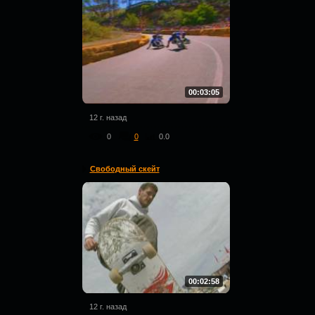
00:03:05
12 г. назад
0
0
0.0
Свободный скейт
00:02:58
12 г. назад