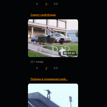
0
0
0.0
Секрет скейтборда
00:03:14
12 г. назад
0
0
0.0
Победы и поражения скей...