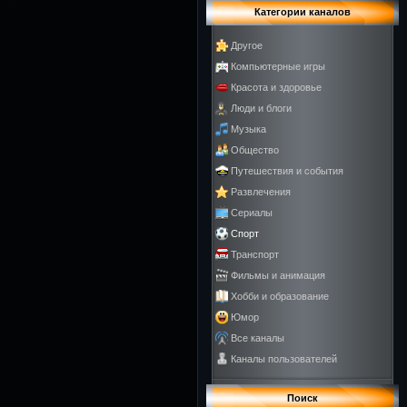
Категории каналов
Другое
Компьютерные игры
Красота и здоровье
Люди и блоги
Музыка
Общество
Путешествия и события
Развлечения
Сериалы
Спорт
Транспорт
Фильмы и анимация
Хобби и образование
Юмор
Все каналы
Каналы пользователей
Поиск