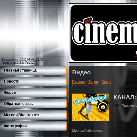
Воскресенье, 2026-08-09, 12:52
Приветствую Вас
Гость
Главная страница
Видео
Новости
Главная
»
Видео
»
Спорт
Форум
КАНАЛ:
Обратная связь
Просмот
Мы во «ВКонтакте»
Фотографии
Мир скейтбординга.