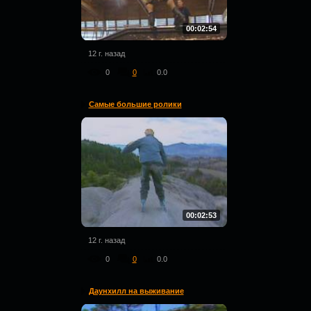
00:02:54
12 г. назад
0
0
0.0
Самые большие ролики
00:02:53
12 г. назад
0
0
0.0
Даунхилл на выживание